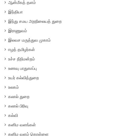
ஆன்மீகத் தளம்
இந்தியா
இந்து சமய அறநிலையத் துறை
இராணுவம்
இலவச மருத்துவ முகாம்
ஈழத் தமிழர்கள்
உச்ச நீதிமன்றம்
உணவு பாதுகாப்பு
உயர் கல்வித்துறை
உலகம்
கலால் துறை
கலால் பிரிவு
கல்வி
கனிம வளங்கள்
கனிம வளம் கொள்ளை