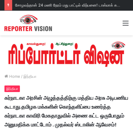
வாடிப்பட்டியில் துரத்தி துரத்தி கடித்து அச்சுறுத்தி வரும் விஷப் பூச்சிகள்!வலியால் துடிக்கும் குழந்தைகள் அதிர்ச்சி வீடியோ!
நடவடிக்கை எடுப்பாரா மதுரை மண்டலம் மேலாளர்!
M
Home
/
இந்தியா
இந்தியா
கர்நாடகா அரசின் அழுத்தத்திற்கு மத்திய அரசு அடிபணிய
கூடாது.தமிழக மக்களின் கொந்தளிப்பை உணர்த்த
கர்நாடகா காவிரி மேகதாதுவில் அணை கட்ட ஒருபோதும்
அனுமதிக்க மாட்டோம் . முதல்வர் ஸ்டாலின் ஆவேசம்!