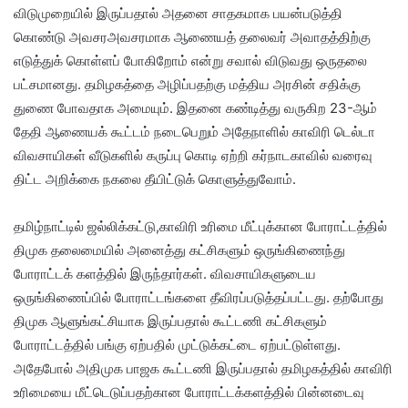
விடுமுறையில் இருப்பதால் அதனை சாதகமாக பயன்படுத்தி
கொண்டு அவசரஅவசரமாக ஆணையத் தலைவர் அவாதத்திற்கு
எடுத்துக் கொள்ளப் போகிறோம் என்று சவால் விடுவது ஒருதலை
பட்சமானது. தமிழகத்தை அழிப்பதற்கு மத்திய அரசின் சதிக்கு
துணை போவதாக அமையும். இதனை கண்டித்து வருகிற 23-ஆம்
தேதி ஆணையக் கூட்டம் நடைபெறும் அதேநாளில் காவிரி டெல்டா
விவசாயிகள் வீடுகளில் கருப்பு கொடி ஏற்றி கர்நாடகாவில் வரைவு
திட்ட அறிக்கை நகலை தீயிட்டுக் கொளுத்துவோம்.
தமிழ்நாட்டில் ஜல்லிக்கட்டு,காவிரி உரிமை மீட்புக்கான போராட்டத்தில்
திமுக தலைமையில் அனைத்து கட்சிகளும் ஒருங்கிணைந்து
போராட்டக் களத்தில் இருந்தார்கள். விவசாயிகளுடைய
ஒருங்கிணைப்பில் போராட்டங்களை தீவிரப்படுத்தப்பட்டது. தற்போது
திமுக ஆளுங்கட்சியாக இருப்பதால் கூட்டணி கட்சிகளும்
போராட்டத்தில் பங்கு ஏற்பதில் முட்டுக்கட்டை ஏற்பட்டுள்ளது.
அதேபோல் அதிமுக பாஜக கூட்டணி இருப்பதால் தமிழகத்தில் காவிரி
உரிமையை மீட்டெடுப்பதற்கான போராட்டக்களத்தில் பின்னடைவு