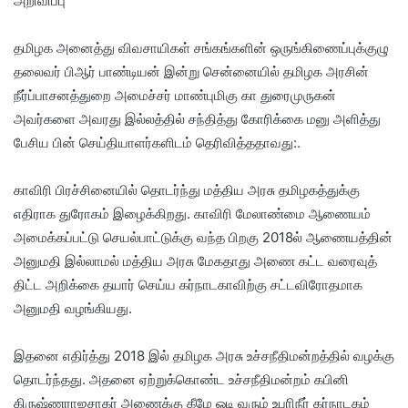
அறிவிப்பு
தமிழக அனைத்து விவசாயிகள் சங்கங்களின் ஒருங்கிணைப்புக்குழு
தலைவர் பிஆர் பாண்டியன் இன்று சென்னையில் தமிழக அரசின்
நீர்ப்பாசனத்துறை அமைச்சர் மாண்புமிகு கா துரைமுருகன்
அவர்களை அவரது இல்லத்தில் சந்தித்து கோரிக்கை மனு அளித்து
பேசிய பின் செய்தியாளர்களிடம் தெரிவித்ததாவது:.
காவிரி பிரச்சினையில் தொடர்ந்து மத்திய அரசு தமிழகத்துக்கு
எதிராக துரோகம் இழைக்கிறது. காவிரி மேலாண்மை ஆணையம்
அமைக்கப்பட்டு செயல்பாட்டுக்கு வந்த பிறகு 2018ல் ஆணையத்தின்
அனுமதி இல்லாமல் மத்திய அரசு மேகதாது அணை கட்ட வரைவுத்
திட்ட அறிக்கை தயார் செய்ய கர்நாடகாவிற்கு சட்டவிரோதமாக
அனுமதி வழங்கியது.
இதனை எதிர்த்து 2018 இல் தமிழக அரசு உச்சநீதிமன்றத்தில் வழக்கு
தொடர்ந்தது. அதனை ஏற்றுக்கொண்ட உச்சநீதிமன்றம் கபினி
கிருஷ்ணராஜசாகர் அணைக்கு கீழே ஓடி வரும் உபரிநீர் கர்நாடகம்