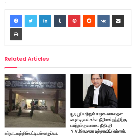
.
LinkedIn
Tumblr
Pinterest
Reddit
VKontakte
Share via Email
Print
Related Articles
யூடியூப் மற்றும் சமூக வலைதள
வழக்குகள் உச்ச நீதிமன்றத்திற்கு
மாற்றம் தலைமை நீதிபதி
N.V.இரமணா உத்தரவிட்டுள்ளார்.
கர்நாடகத்தில் பட்டியல் வகுப்பை