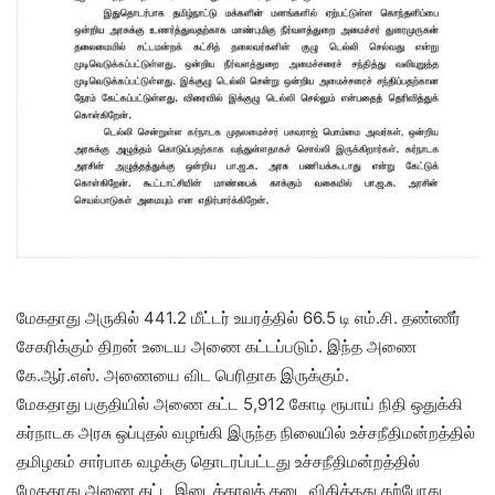
மேகதாது அருகில் 441.2 மீட்டர் உயரத்தில் 66.5 டி எம்.சி. தண்ணீர்
சேகரிக்கும் திறன் உடைய அணை கட்டப்படும். இந்த அணை
கே.ஆர்.எஸ். அணையை விட பெரிதாக இருக்கும்.
மேகதாது பகுதியில் அணை கட்ட 5,912 கோடி ரூபாய் நிதி ஒதுக்கி
கர்நாடக அரசு ஒப்புதல் வழங்கி இருந்த நிலையில் உச்சநீதிமன்றத்தில்
தமிழகம் சார்பாக வழக்கு தொடரப்பட்டது உச்சநீதிமன்றத்தில்
மேகதாது அணை கட்ட இடைக்காலத் தடை விதித்தது தற்போது