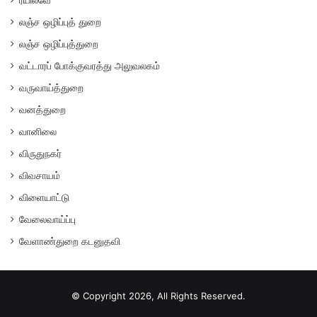
ரயில்வே
லஞ்ச ஒழிப்புத் துறை
லஞ்ச ஒழிப்புத்துறை
வட்டாரப் போக்குவரத்து அலுவலகம்
வருவாய்த்துறை
வனத்துறை
வானிலை
விருதுநகர்
விவசாயம்
விளையாட்டு
வேலைவாய்ப்பு
வேளாண்துறை கடனுதவி
© Copyright 2026, All Rights Reserved.