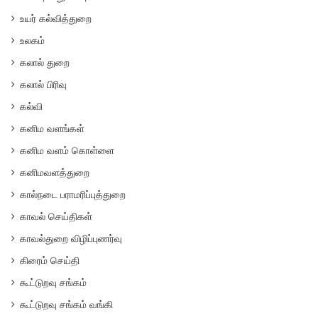
உயர் கல்வித்துறை
உலகம்
கலால் துறை
கலால் பிரிவு
கல்வி
கனிம வளங்கள்
கனிம வளம் கொள்ளை
கனிமவளத்துறை
கால்நடை பராமரிப்புத்துறை
காவல் செய்திகள்
காவல்துறை விழிப்புணர்வு
கிரைம் செய்தி
கூட்டுறவு சங்கம்
கூட்டுறவு சங்கம் வங்கி