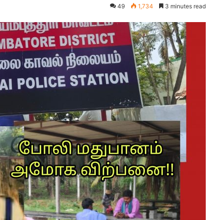
49
1,734
3 minutes read