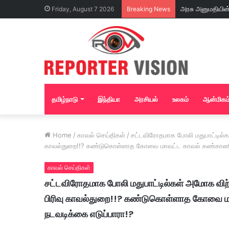
Friday, August 7 2026
Breaking News
தமிழ்நாடு
இந்தியா
அரசியல்
உலகம்
ஆன்மிகம
Home
/
காவல் செய்திகள்
/
சட்டவிரோதமாக போலி மதுபாட்டில்கள
காவல்துறை!!? கண்டுகொள்ளாத கோவை மாவட்ட காவல் கண்காணிப்பா
காவல் செய்திகள்
சட்டவிரோதமாக போலி மதுபாட்டில்கள் அமோக விற்ப
பிரிவு காவல்துறை!!? கண்டுகொள்ளாத கோவை மாவ
நடவடிக்கை எடுப்பாரா!?