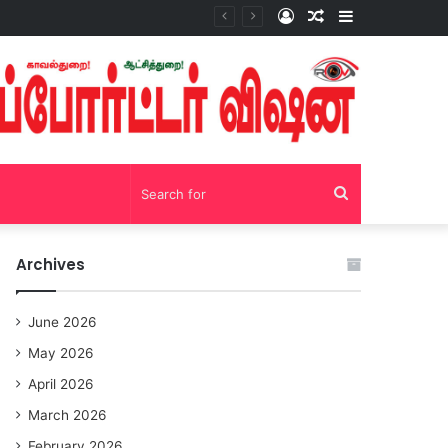
Log
Random
Sidebar
சோழவந்தான் 24 மணி நேரம் மது பாட்டில் விற்பனை! டாஸ்மாக் கடையை அகற்றக்கோரி பெண்கள் முற்றுகை போராட்டம்!https://youtu.be/y9p916tqOMs?si=p7N7Qbivb3WsTj2W
In
Article
Search
for
Archives
June 2026
May 2026
April 2026
March 2026
February 2026