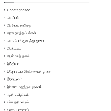
Uncategorized
அரசியல்
அரசியல் காமெடி
அரசு நலத்திட்டங்கள்
அரசு போக்குவரத்து துறை
ஆன்மிகம்
ஆன்மீகத் தளம்
இந்தியா
இந்து சமய அறநிலையத் துறை
இராணுவம்
இலவச மருத்துவ முகாம்
ஈழத் தமிழர்கள்
உச்ச நீதிமன்றம்
உணவு பாதுகாப்பு