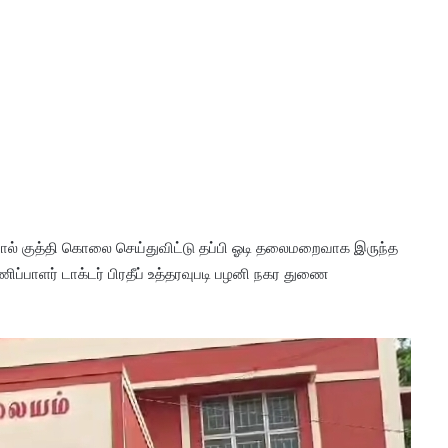
ால் குத்தி கொலை செய்துவிட்டு தப்பி ஓடி தலைமறைவாக இருந்த
்பாளர் டாக்டர் பிரதீப் உத்தரவுபடி பழனி நகர துணை