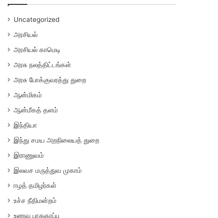
Uncategorized
அரசியல்
அரசியல் காமெடி
அரசு நலத்திட்டங்கள்
அரசு போக்குவரத்து துறை
ஆன்மிகம்
ஆன்மீகத் தளம்
இந்தியா
இந்து சமய அறநிலையத் துறை
இராணுவம்
இலவச மருத்துவ முகாம்
ஈழத் தமிழர்கள்
உச்ச நீதிமன்றம்
உணவு பாதுகாப்பு