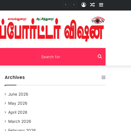
Log
Random
Sidebar
சோழவந்தான் 24 மணி நேரம் மது பாட்டில் விற்பனை! டாஸ்மாக் கடையை அகற்றக்கோரி பெண்கள் முற்றுகை போராட்டம்!https://youtu.be/y9p916tqOMs?si=p7N7Qbivb3WsTj2W
In
Article
Search
for
Archives
June 2026
May 2026
April 2026
March 2026
February 2026