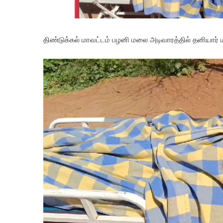
திண்டுக்கல் மாவட்டம் பழனி மலை அடிவாரத்தில் தனியார் ம