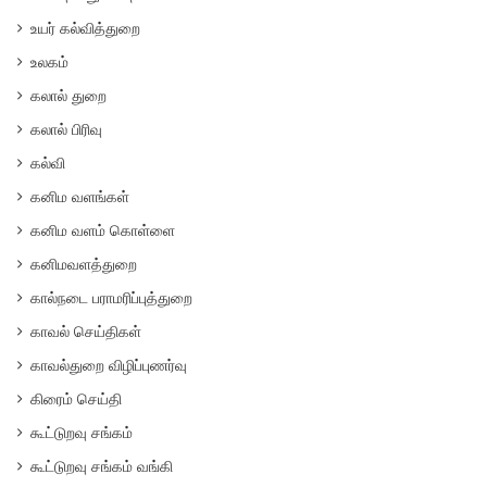
உயர் கல்வித்துறை
உலகம்
கலால் துறை
கலால் பிரிவு
கல்வி
கனிம வளங்கள்
கனிம வளம் கொள்ளை
கனிமவளத்துறை
கால்நடை பராமரிப்புத்துறை
காவல் செய்திகள்
காவல்துறை விழிப்புணர்வு
கிரைம் செய்தி
கூட்டுறவு சங்கம்
கூட்டுறவு சங்கம் வங்கி