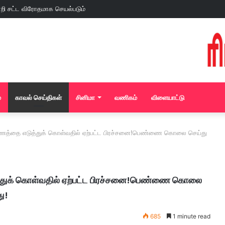
்
காவல் செய்திகள்
சினிமா
வணிகம்
விளையாட்டு
பணத்தை எடுத்துக் கொள்வதில் ஏற்பட்ட பிரச்சனை!பெண்ணை கொலை செய்து
்துக் கொள்வதில் ஏற்பட்ட பிரச்சனை!பெண்ணை கொலை
ு!
685
1 minute read