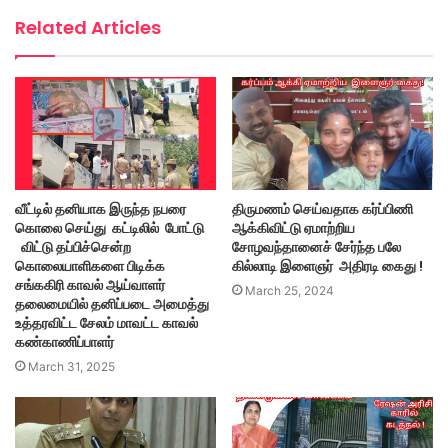
Related Articles
வீட்டில் தனியாக இருந்த நபரை
திருமணம் செய்வதாக கர்ப்பிணி
கொலை செய்து கட்டிலில் போட்டு
ஆக்கிவிட்டு ஏமாற்றிய
விட்டு தப்பிச்சென்ற
சோழவந்தானைச் சேர்ந்த பலே
கொலையாளிகளை பிடிக்க
கில்லாடி இளைஞர் அதிரடி கைது !
சங்ககிரி காவல் ஆய்வாளர்
March 25, 2024
தலைமையில் தனிப்படை அமைத்து
உத்தரவிட்ட சேலம் மாவட்ட காவல்
கண்காணிப்பாளர்
March 31, 2025