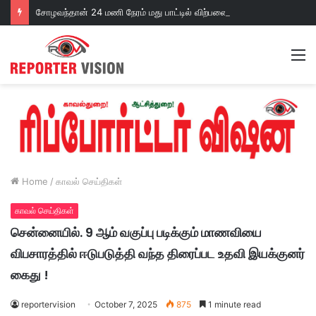
சோழவந்தான் 24 மணி நேரம் மது பாட்டில் விற்பனை! டாஸ்மாக் கடையை அகற்றக்கோரி பெண்கள் முற்றுகை போராட்டம்!https://youtu.be/y9p916tqOMs?si=p7N7Qbivb3WsTj2W
M
Home
/
காவல் செய்திகள்
காவல் செய்திகள்
சென்னையில். 9 ஆம் வகுப்பு படிக்கும் மாணவியை
விபசாரத்தில் ஈடுபடுத்தி வந்த திரைப்பட உதவி இயக்குனர்
கைது !
reportervision
October 7, 2025
875
1 minute read