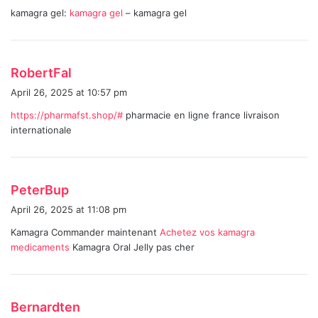
kamagra gel:
kamagra gel
– kamagra gel
s
:
s
RobertFal
a
April 26, 2025 at 10:57 pm
y
https://pharmafst.shop/#
pharmacie en ligne france livraison
s
internationale
:
s
PeterBup
a
April 26, 2025 at 11:08 pm
y
Kamagra Commander maintenant
Achetez vos kamagra
s
medicaments
Kamagra Oral Jelly pas cher
:
s
Bernardten