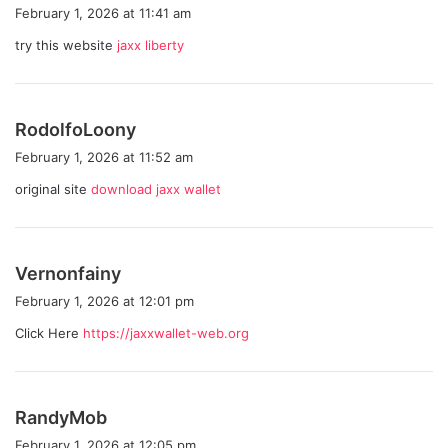
a
February 1, 2026 at 11:41 am
y
try this website
jaxx liberty
s
:
s
RodolfoLoony
a
February 1, 2026 at 11:52 am
y
original site
download jaxx wallet
s
:
s
Vernonfainy
a
February 1, 2026 at 12:01 pm
y
Click Here
https://jaxxwallet-web.org
s
:
s
RandyMob
a
February 1, 2026 at 12:05 pm