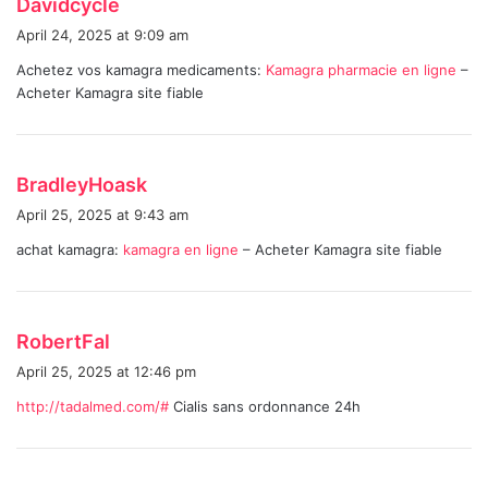
Davidcycle
a
April 24, 2025 at 9:09 am
y
Achetez vos kamagra medicaments:
Kamagra pharmacie en ligne
–
s
Acheter Kamagra site fiable
:
s
BradleyHoask
a
April 25, 2025 at 9:43 am
y
achat kamagra:
kamagra en ligne
– Acheter Kamagra site fiable
s
:
s
RobertFal
a
April 25, 2025 at 12:46 pm
y
http://tadalmed.com/#
Cialis sans ordonnance 24h
s
: