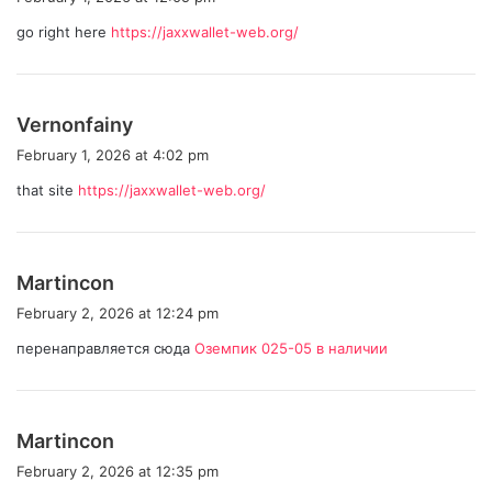
y
go right here
https://jaxxwallet-web.org/
s
:
s
Vernonfainy
a
February 1, 2026 at 4:02 pm
y
that site
https://jaxxwallet-web.org/
s
:
s
Martincon
a
February 2, 2026 at 12:24 pm
y
перенаправляется сюда
Оземпик 025-05 в наличии
s
:
s
Martincon
a
February 2, 2026 at 12:35 pm
y