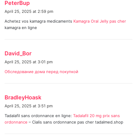
s
PeterBup
a
April 25, 2025 at 2:59 pm
y
Achetez vos kamagra medicaments
Kamagra Oral Jelly pas cher
s
kamagra en ligne
:
s
David_Bor
a
April 25, 2025 at 3:01 pm
y
Обследование дома перед покупкой
s
:
s
BradleyHoask
a
April 25, 2025 at 3:51 pm
y
Tadalafil sans ordonnance en ligne:
Tadalafil 20 mg prix sans
s
ordonnance
– Cialis sans ordonnance pas cher tadalmed.shop
: