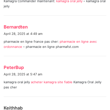
Kamagra Commander maintenant:
kamagra oral jelly
– kamagra oral
s
jelly
:
s
Bernardten
a
April 28, 2025 at 4:49 am
y
pharmacie en ligne france pas cher:
pharmacie en ligne avec
s
ordonnance
– pharmacie en ligne pharmafst.com
:
s
PeterBup
a
April 28, 2025 at 5:47 am
y
kamagra oral jelly
acheter kamagra site fiable
Kamagra Oral Jelly
s
pas cher
:
s
Keithhab