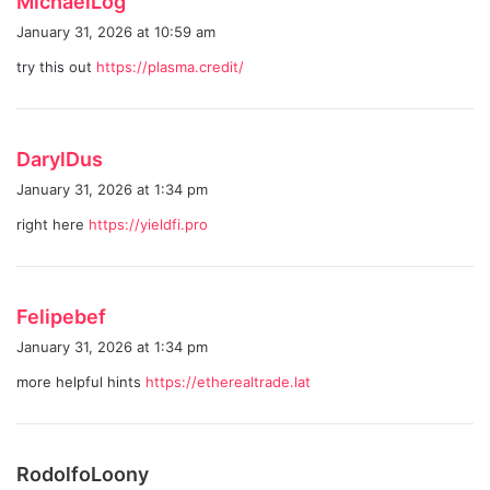
MichaelLog
a
January 31, 2026 at 10:59 am
y
try this out
https://plasma.credit/
s
:
s
DarylDus
a
January 31, 2026 at 1:34 pm
y
right here
https://yieldfi.pro
s
:
s
Felipebef
a
January 31, 2026 at 1:34 pm
y
more helpful hints
https://etherealtrade.lat
s
:
s
RodolfoLoony