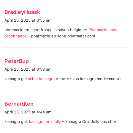
s
BradleyHoask
a
April 26, 2025 at 3:55 am
y
pharmacie en ligne france livraison belgique:
Pharmacie sans
s
ordonnance
– pharmacie en ligne pharmafst.com
:
s
PeterBup
a
April 26, 2025 at 3:58 am
y
kamagra gel
achat kamagra
Achetez vos kamagra medicaments
s
:
s
Bernardten
a
April 26, 2025 at 4:44 am
y
kamagra gel:
kamagra oral jelly
– Kamagra Oral Jelly pas cher
s
: