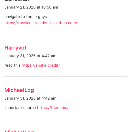
a
January 21, 2026 at 10:50 am
y
navigate to these guys
s
https://russian-traditional-clothes.com/
:
s
Harryvot
a
January 31, 2026 at 4:42 am
y
read this
https://snake.credit/
s
:
s
MichaelLog
a
January 31, 2026 at 4:42 am
y
important source
https://theo.sbs/
s
:
s