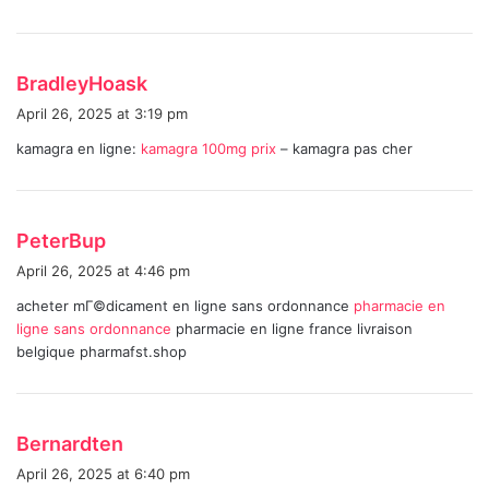
s
BradleyHoask
a
April 26, 2025 at 3:19 pm
y
kamagra en ligne:
kamagra 100mg prix
– kamagra pas cher
s
:
s
PeterBup
a
April 26, 2025 at 4:46 pm
y
acheter mГ©dicament en ligne sans ordonnance
pharmacie en
s
ligne sans ordonnance
pharmacie en ligne france livraison
:
belgique pharmafst.shop
s
Bernardten
a
April 26, 2025 at 6:40 pm
y