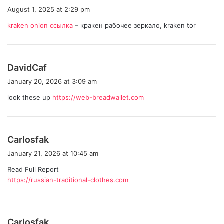
a
August 1, 2025 at 2:29 pm
y
kraken onion ссылка
– кракен рабочее зеркало, kraken tor
s
:
s
DavidCaf
a
January 20, 2026 at 3:09 am
y
look these up
https://web-breadwallet.com
s
:
s
Carlosfak
a
January 21, 2026 at 10:45 am
y
Read Full Report
s
https://russian-traditional-clothes.com
:
s
Carlosfak