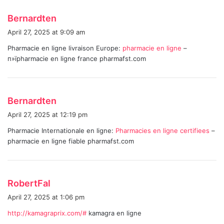
s
Bernardten
a
April 27, 2025 at 9:09 am
y
Pharmacie en ligne livraison Europe:
pharmacie en ligne
–
s
п»їpharmacie en ligne france pharmafst.com
:
s
Bernardten
a
April 27, 2025 at 12:19 pm
y
Pharmacie Internationale en ligne:
Pharmacies en ligne certifiees
–
s
pharmacie en ligne fiable pharmafst.com
:
s
RobertFal
a
April 27, 2025 at 1:06 pm
y
http://kamagraprix.com/#
kamagra en ligne
s