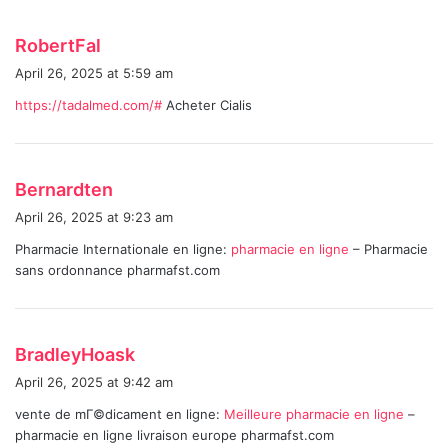
s
RobertFal
a
April 26, 2025 at 5:59 am
y
https://tadalmed.com/#
Acheter Cialis
s
:
s
Bernardten
a
April 26, 2025 at 9:23 am
y
Pharmacie Internationale en ligne:
pharmacie en ligne
– Pharmacie
s
sans ordonnance pharmafst.com
:
s
BradleyHoask
a
April 26, 2025 at 9:42 am
y
vente de mГ©dicament en ligne:
Meilleure pharmacie en ligne
–
s
pharmacie en ligne livraison europe pharmafst.com
: