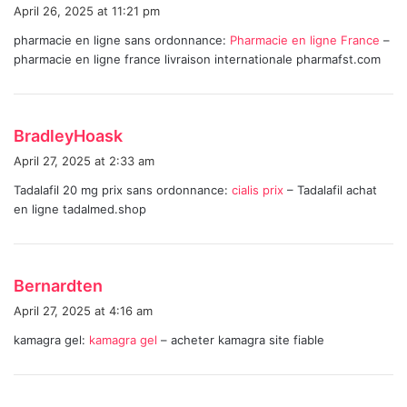
a
April 26, 2025 at 11:21 pm
y
pharmacie en ligne sans ordonnance:
Pharmacie en ligne France
–
s
pharmacie en ligne france livraison internationale pharmafst.com
:
s
BradleyHoask
a
April 27, 2025 at 2:33 am
y
Tadalafil 20 mg prix sans ordonnance:
cialis prix
– Tadalafil achat
s
en ligne tadalmed.shop
:
s
Bernardten
a
April 27, 2025 at 4:16 am
y
kamagra gel:
kamagra gel
– acheter kamagra site fiable
s
: