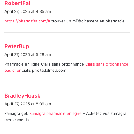
s
RobertFal
a
April 27, 2025 at 4:35 am
y
https://pharmafst.com/#
trouver un mГ©dicament en pharmacie
s
:
s
PeterBup
a
April 27, 2025 at 5:28 am
y
Pharmacie en ligne Cialis sans ordonnance
Cialis sans ordonnance
s
pas cher
cialis prix tadalmed.com
:
s
BradleyHoask
a
April 27, 2025 at 8:09 am
y
kamagra gel:
Kamagra pharmacie en ligne
– Achetez vos kamagra
s
medicaments
: