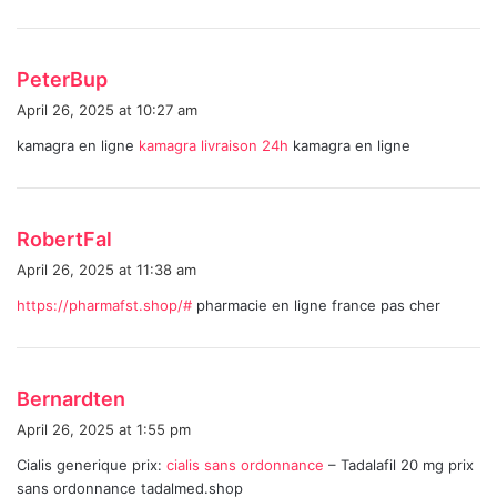
s
PeterBup
a
April 26, 2025 at 10:27 am
y
kamagra en ligne
kamagra livraison 24h
kamagra en ligne
s
:
s
RobertFal
a
April 26, 2025 at 11:38 am
y
https://pharmafst.shop/#
pharmacie en ligne france pas cher
s
:
s
Bernardten
a
April 26, 2025 at 1:55 pm
y
Cialis generique prix:
cialis sans ordonnance
– Tadalafil 20 mg prix
s
sans ordonnance tadalmed.shop
: