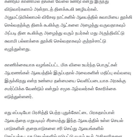
கண்டும் காணாமல் தங்கள் வேலை உண்டு என்று இருந்து
விடுவார்களாம் அன்றாடத் தினக்கூலி ஊழியர்கள்.
அதுமட்டுமில்லாமல் விசேஷ நாட்களில் ஆலயத்தில் சுவாமியை தூக்கி
செல்வதற்க்கு தினக் கூலிக்கு ஆட்களை அழைத்து வருவதாகவும்
அப்படி தின கூலிக்கு அழைத்து வரும் நபர்கள் மது அருந்திவிட்டு
சுவாமி பல்லாக்கை தூக்கி செல்வதாகவும் குற்றச்சாட்டு
எழுந்துள்ளது.
காணிக்கையாக வழங்கப்பட்ட மிக விலை உயர்ந்த பொருட்கள்
ஆபரணங்கள் ஆலயத்தில் இருப்பதால் அவைகளின் மதிப்பு எவ்வளவு
இருக்கிறது என்ற உண்மை தன்மையை வெளிப்படையாக அரசுக்கு
சமர்ப்பிக்க வேண்டும் என்றும் சமூக ஆர்வலர்கள் கோரிக்கை
எடுத்துள்ளனர்.
எது எப்படியோ பிரசித்தி பெற்ற புதுக்கோட்டை பிரகதாம்பாள்
ஆலயத்தை மறுபடியும் சீரமைத்து இந்த ஆலயத்தில் உள்ள செயல்
பாடுகளின் குறைபாடுகளை சரி செய்து ஆலயங்களில்
செய்யக்கூடாத செயல்களில் ஈடுபட்டு வரும் உயர் அதிகாரிகளை