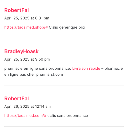
s
RobertFal
a
April 25, 2025 at 6:31 pm
y
https://tadalmed.shop/#
Cialis generique prix
s
:
s
BradleyHoask
a
April 25, 2025 at 9:50 pm
y
pharmacie en ligne sans ordonnance:
Livraison rapide
– pharmacie
s
en ligne pas cher pharmafst.com
:
s
RobertFal
a
April 26, 2025 at 12:14 am
y
https://tadalmed.com/#
cialis sans ordonnance
s
: