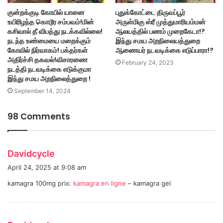
குன்றக்குடி கோயில் யானை
புதுக்கோட்டை திருவப்பூர்
உயிரிழந்த கொடூர சம்பவம்!மின்
அருள்மிகு ஸ்ரீ முத்துமாரியம்மன்
கசிவால் தீ விபத்து நடக்கவில்லை!
ஆலயத்தில் பணம் முறைகேடா!?
நடந்த உண்மையை மறைக்கும்
இந்து சமய அறநிலையத்துறை
கோவில் நிர்வாகம்! பக்தர்கள்
ஆணையர் நடவடிக்கை எடுப்பாரா!?
அதிர்ச்சி தகவல்!விசாரணை
February 24, 2023
நடத்தி நடவடிக்கை எடுக்குமா
இந்து சமய அறநிலைத்துறை !
September 14, 2024
98 Comments
s
Davidcycle
a
April 24, 2025 at 9:08 am
y
kamagra 100mg prix:
kamagra en ligne
– kamagra gel
s
:
s