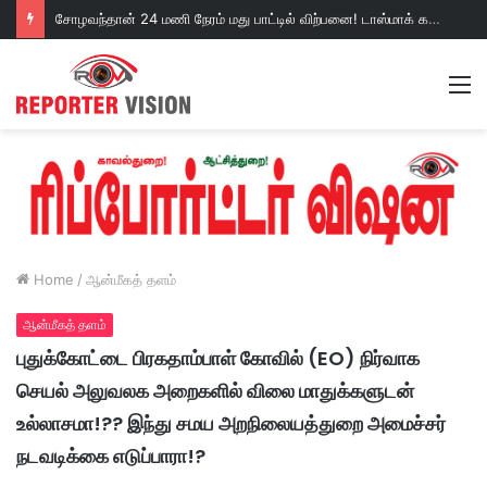
சோழவந்தான் 24 மணி நேரம் மது பாட்டில் விற்பனை! டாஸ்மாக் கடையை அகற்றக்கோரி பெண்கள் முற்றுகை போராட்டம்!https://youtu.be/y9p916tqOMs?si=p7N7Qbivb3WsTj2W
M
Home
/
ஆன்மீகத் தளம்
ஆன்மீகத் தளம்
புதுக்கோட்டை பிரகதாம்பாள் கோவில் (EO) நிர்வாக
செயல் அலுவலக அறைகளில் விலை மாதுக்களுடன்
உல்லாசமா!?? இந்து சமய அறநிலையத்துறை அமைச்சர்
நடவடிக்கை எடுப்பாரா!?