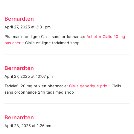
:
s
Bernardten
a
April 27, 2025 at 3:31 pm
y
Pharmacie en ligne Cialis sans ordonnance:
Acheter Cialis 20 mg
s
pas cher
– Cialis en ligne tadalmed.shop
:
s
Bernardten
a
April 27, 2025 at 10:07 pm
y
Tadalafil 20 mg prix en pharmacie:
Cialis generique prix
– Cialis
s
sans ordonnance 24h tadalmed.shop
:
s
Bernardten
a
April 28, 2025 at 1:26 am
y