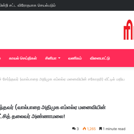
்
காவல் செய்திகள்
சினிமா
வணிகம்
விளையாட்டு
ச் சேர்ந்தவர் (வால்பாறை அதிமுக எம்எல்ஏ மனைவியின் சகோதரி) வீட்டில் மதிய
ேர்ந்தவர் (வால்பாறை அதிமுக எம்எல்ஏ மனைவியின்
ி கட்சித் தலைவர் அண்ணாமலை!
3
1,265
1 minute read