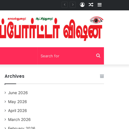
Log
Random
Sidebar
சோழவந்தான் 24 மணி நேரம் மது பாட்டில் விற்பனை! டாஸ்மாக் கடையை அகற்றக்கோரி பெண்கள் முற்றுகை போராட்டம்!https://youtu.be/y9p916tqOMs?si=p7N7Qbivb3WsTj2W
In
Article
Search
for
Archives
June 2026
May 2026
April 2026
March 2026
February 2026