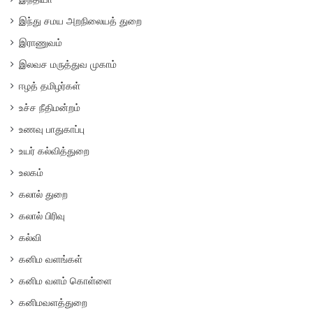
இந்து சமய அறநிலையத் துறை
இராணுவம்
இலவச மருத்துவ முகாம்
ஈழத் தமிழர்கள்
உச்ச நீதிமன்றம்
உணவு பாதுகாப்பு
உயர் கல்வித்துறை
உலகம்
கலால் துறை
கலால் பிரிவு
கல்வி
கனிம வளங்கள்
கனிம வளம் கொள்ளை
கனிமவளத்துறை