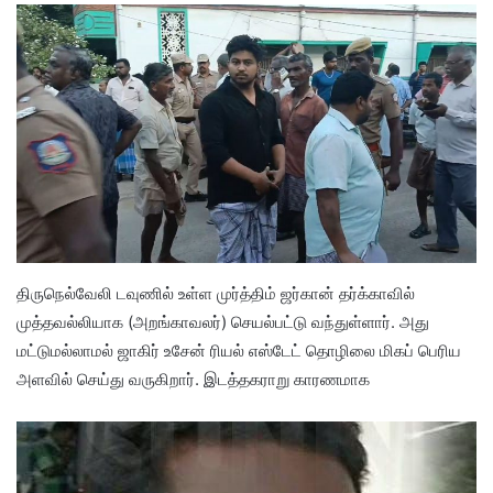
திருநெல்வேலி டவுணில் உள்ள முர்த்திம் ஜர்கான் தர்க்காவில்
முத்தவல்லியாக (அறங்காவலர்) செயல்பட்டு வந்துள்ளார். அது
மட்டுமல்லாமல் ஜாகிர் உசேன் ரியல் எஸ்டேட் தொழிலை மிகப் பெரிய
அளவில் செய்து வருகிறார். இடத்தகராறு காரணமாக