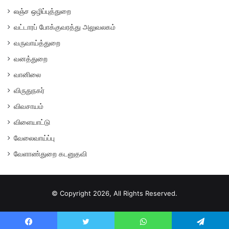
லஞ்ச ஒழிப்புத்துறை
வட்டாரப் போக்குவரத்து அலுவலகம்
வருவாய்த்துறை
வனத்துறை
வானிலை
விருதுநகர்
விவசாயம்
விளையாட்டு
வேலைவாய்ப்பு
வேளாண்துறை கடனுதவி
© Copyright 2026, All Rights Reserved.