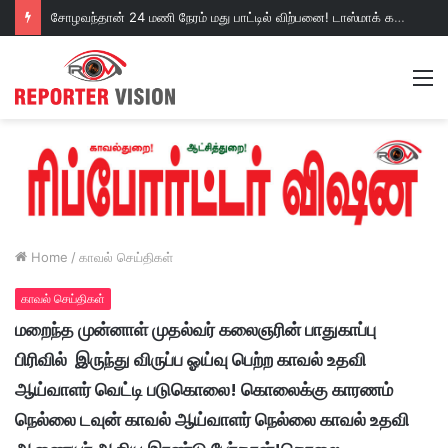
சோழவந்தான் 24 மணி நேரம் மது பாட்டில் விற்பனை! டாஸ்மாக் கடையை அகற்றக்கோரி பெண்கள் முற்றுகை போராட்டம்!https://youtu.be/y9p916tqOMs?si=p7N7Qbivb3WsTj2W
M
Home
/
காவல் செய்திகள்
காவல் செய்திகள்
மறைந்த முன்னாள் முதல்வர் கலைஞரின் பாதுகாப்பு
பிரிவில் இருந்து விருப்ப ஓய்வு பெற்ற காவல் உதவி
ஆய்வாளர் வெட்டி படுகொலை! கொலைக்கு காரணம்
நெல்லை டவுன் காவல் ஆய்வாளர் நெல்லை காவல் உதவி