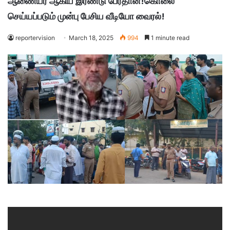
ஆணையர் ஆகிய இரண்டு பேர்தான்!கொலை
செய்யப்படும் முன்பு பேசிய வீடியோ வைரல்!
reportervision
March 18, 2025
994
1 minute read