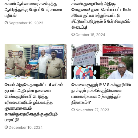
காவல் ஆய்வாளரை கண்டித்து
காவல் துறையினர் அதிரடி
ஆயிரத்துக்கு மேற்பட்டோர் சாலை
சோதனை! தடை செய்யப்பட்ட15.5
மறியல்!
கிலோ குட்கா மற்றும் லாட்டரி
சீட்டுகள் பறிமுதல் 6 பேர் சிறையில்
September 19, 2023
அடைப்பு!
October 15, 2024
சேலம் அருகே தவறவிட்ட 4 லட்சம்
கோவை சூலூர் R V S கல்லூரியில்
ரூபாய் .அதிபுள்ள நகையை
நடக்கும் ராக்கிங் தற்கொலை!
பெங்களூரில் மீட்டெடுத்து
மாணவர்களை அச்சுறுத்தும்
உரிமையாளரிடம் ஒப்படைத்த
நிர்வாகம்!?
குமாரபாளையம்
November 27, 2023
காவல்துறையினருக்கு குவியும்
பாராட்டு!
December 10, 2024