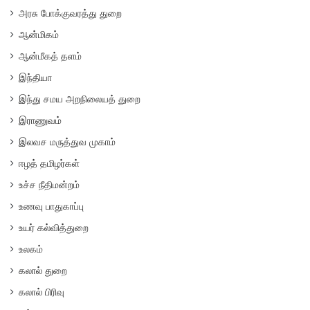
அரசு போக்குவரத்து துறை
ஆன்மிகம்
ஆன்மீகத் தளம்
இந்தியா
இந்து சமய அறநிலையத் துறை
இராணுவம்
இலவச மருத்துவ முகாம்
ஈழத் தமிழர்கள்
உச்ச நீதிமன்றம்
உணவு பாதுகாப்பு
உயர் கல்வித்துறை
உலகம்
கலால் துறை
கலால் பிரிவு