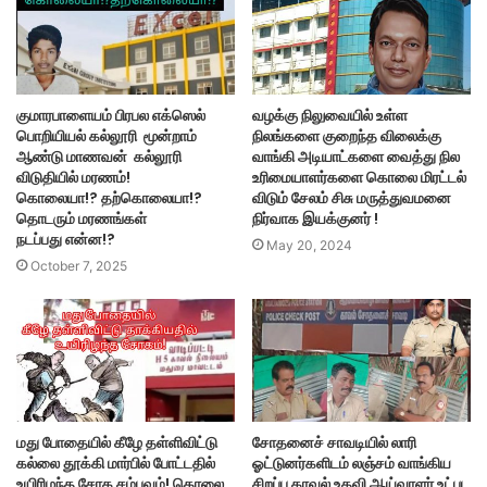
குமாரபாளையம் பிரபல எக்ஸெல்
வழக்கு நிலுவையில் உள்ள
பொறியியல் கல்லூரி மூன்றாம்
நிலங்களை குறைந்த விலைக்கு
ஆண்டு மாணவன் கல்லூரி
வாங்கி அடியாட்களை வைத்து நில
விடுதியில் மரணம்!
உரிமையாளர்களை கொலை மிரட்டல்
கொலையா!? தற்கொலையா!?
விடும் சேலம் சிசு மருத்துவமனை
தொடரும் மரணங்கள்
நிர்வாக இயக்குனர் !
நடப்பது என்ன!?
May 20, 2024
October 7, 2025
மது போதையில் கீழே தள்ளிவிட்டு
சோதனைச் சாவடியில் லாரி
கல்லை தூக்கி மார்பில் போட்டதில்
ஓட்டுனர்களிடம் லஞ்சம் வாங்கிய
உயிரிழந்த சோக சம்பவம்! கொலை
சிறப்பு காவல் உதவி ஆய்வாளர் உட்பட