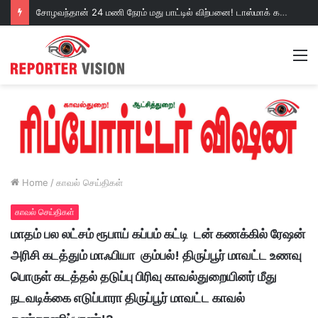
சோழவந்தான் 24 மணி நேரம் மது பாட்டில் விற்பனை! டாஸ்மாக் கடையை அகற்றக்கோரி பெண்கள் முற்றுகை போராட்டம்!https://youtu.be/y9p916tqOMs?si=p7N7Qbivb3WsTj2W
M
Home
/
காவல் செய்திகள்
காவல் செய்திகள்
மாதம் பல லட்சம் ரூபாய் கப்பம் கட்டி டன் கணக்கில் ரேஷன்
அரிசி கடத்தும் மாஃபியா கும்பல்! திருப்பூர் மாவட்ட உணவு
பொருள் கடத்தல் தடுப்பு பிரிவு காவல்துறையினர் மீது
நடவடிக்கை எடுப்பாரா திருப்பூர் மாவட்ட காவல்