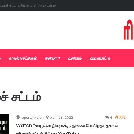
்
காவல் செய்திகள்
சினிமா
வணிகம்
விளையாட்டு
் சட்டம்
reportervision
April 23, 2022
4
776
Watch “ஊழல்வாதிகளுக்கு துணை போகிறதா தகவல்
உரிமைச் சட்டம்!?” on YouTube