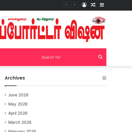
Log
Random
Sidebar
சோழவந்தான் 24 மணி நேரம் மது பாட்டில் விற்பனை! டாஸ்மாக் கடையை அகற்றக்கோரி பெண்கள் முற்றுகை போராட்டம்!https://youtu.be/y9p916tqOMs?si=p7N7Qbivb3WsTj2W
In
Article
Search
for
Archives
June 2026
May 2026
April 2026
March 2026
February 2026