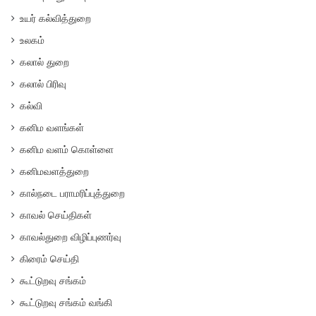
உயர் கல்வித்துறை
உலகம்
கலால் துறை
கலால் பிரிவு
கல்வி
கனிம வளங்கள்
கனிம வளம் கொள்ளை
கனிமவளத்துறை
கால்நடை பராமரிப்புத்துறை
காவல் செய்திகள்
காவல்துறை விழிப்புணர்வு
கிரைம் செய்தி
கூட்டுறவு சங்கம்
கூட்டுறவு சங்கம் வங்கி