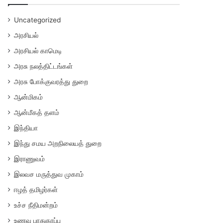
Uncategorized
அரசியல்
அரசியல் காமெடி
அரசு நலத்திட்டங்கள்
அரசு போக்குவரத்து துறை
ஆன்மிகம்
ஆன்மீகத் தளம்
இந்தியா
இந்து சமய அறநிலையத் துறை
இராணுவம்
இலவச மருத்துவ முகாம்
ஈழத் தமிழர்கள்
உச்ச நீதிமன்றம்
உணவு பாதுகாப்பு