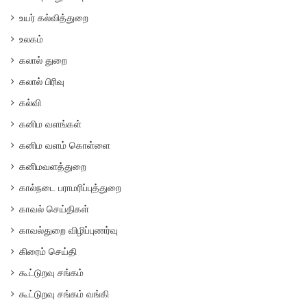
உயர் கல்வித்துறை
உலகம்
கலால் துறை
கலால் பிரிவு
கல்வி
கனிம வளங்கள்
கனிம வளம் கொள்ளை
கனிமவளத்துறை
கால்நடை பராமரிப்புத்துறை
காவல் செய்திகள்
காவல்துறை விழிப்புணர்வு
கிரைம் செய்தி
கூட்டுறவு சங்கம்
கூட்டுறவு சங்கம் வங்கி