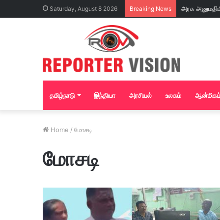
அரசு அனுமதிய
Saturday, August 8 2026
Breaking News
தனியார் மதுபா
கண்டுகொள்ளாமல்
தமிழ்நாடு
இந்தியா
அரசியல்
உலகம்
ஆன்மிகம
Home
/
மோசடி
மோசடி