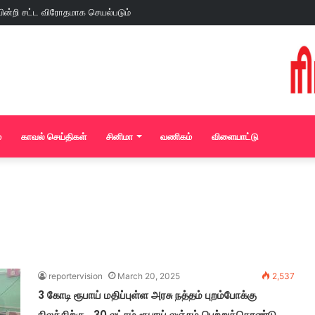
ின்றி சட்ட விரோதமாக செயல்படும்
ன கூடம் !
 கல்லாக கட்டும் வாடிப்பட்டி காவல்துறை..! நடவடிக்கை எடுப்பாரா மதுரை மாவட்ட ஆட்சிய
்
காவல் செய்திகள்
சினிமா
வணிகம்
விளையாட்டு
reportervision
March 20, 2025
2,537
3 கோடி ரூபாய் மதிப்புள்ள அரசு நத்தம் புறம்போக்கு
நிலத்திற்கு 30 லட்சம் ரூபாய் லஞ்சம் பெற்றுக்கொண்டு