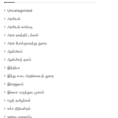
Uncategorized
அரசியல்
அரசியல் காமெடி
அரசு நலத்திட்டங்கள்
அரசு போக்குவரத்து துறை
ஆன்மிகம்
ஆன்மீகத் தளம்
இந்தியா
இந்து சமய அறநிலையத் துறை
இராணுவம்
இலவச மருத்துவ முகாம்
ஈழத் தமிழர்கள்
உச்ச நீதிமன்றம்
உணவு பாதுகாப்பு