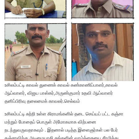
உசிலம்பட்டி காவல் துணைக் காவல் கண்காணிப்பாளர்,காவல்
ஆய்வாளர், விஜய பாஸ்கர்,அருண்குமார் உதவி ஆய்வாளர்
தனிப்பிரிவு தலைமைக் காவலர்.செல்வம்
உசிலம்பட்டி சுற்றி உள்ள கிராமங்களில் தடை செய்யப் பட்ட கஞ்சா
மற்றும் போதைப் பொருள் அமோகமாக விற்பனை
நடந்துவருவதாகவும் . இதனால் படித்த இளைஞர்கள் பல பேர்
கஞ்சாவிற்கு அடிமையாகி தங்களின் வாழ்க்கையை சீரழித்து