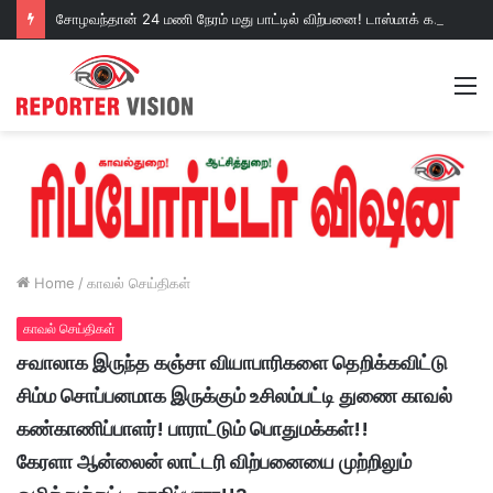
சோழவந்தான் 24 மணி நேரம் மது பாட்டில் விற்பனை! டாஸ்மாக் கடையை அகற்றக்கோரி பெண்கள் முற்றுகை போராட்டம்!https://youtu.be/y9p916tqOMs?si=p7N7Qbivb3WsTj2W
M
Home
/
காவல் செய்திகள்
காவல் செய்திகள்
சவாலாக இருந்த கஞ்சா வியாபாரிகளை தெறிக்கவிட்டு
சிம்ம சொப்பனமாக இருக்கும் உசிலம்பட்டி துணை காவல்
கண்காணிப்பாளர்! பாராட்டும் பொதுமக்கள்!!
கேரளா ஆன்லைன் லாட்டரி விற்பனையை முற்றிலும்