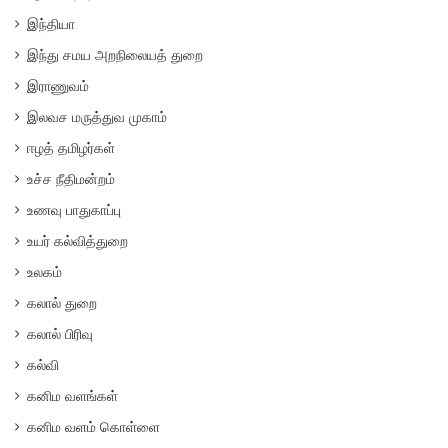
இந்தியா
இந்து சமய அறநிலையத் துறை
இராணுவம்
இலவச மருத்துவ முகாம்
ஈழத் தமிழர்கள்
உச்ச நீதிமன்றம்
உணவு பாதுகாப்பு
உயர் கல்வித்துறை
உலகம்
கலால் துறை
கலால் பிரிவு
கல்வி
கனிம வளங்கள்
கனிம வளம் கொள்ளை