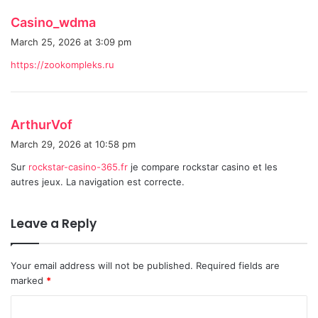
s
Casino_wdma
a
March 25, 2026 at 3:09 pm
y
https://zookompleks.ru
s
:
s
ArthurVof
a
March 29, 2026 at 10:58 pm
y
Sur
rockstar-casino-365.fr
je compare rockstar casino et les
s
autres jeux. La navigation est correcte.
:
Leave a Reply
Your email address will not be published.
Required fields are
marked
*
C