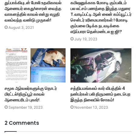
துப்பாக்கியுடன் போலி உதவிகாவல்
கமிஷனுக்காக மோசடி கும்பலிடம்
ஆணையர் கைது!சைரன் வைத்த
பல லட்சம் பணத்தை இழந்த மதுரை
வாகனத்தில் காவல் என்று எழுதி
T.வாடிப்பட்டி ஆன் லைன் கம்ப்யூட்டர்
வலம்வந்த வண்டு முருகன்!
சென்டர் உரிமையாளர்கள் ! மோசடி
கும்பலை பிடிக்க நடவடிக்கை
August 3, 2021
எடுப்பாரா தென்மண்டல ஐ ஜி!?
July 19, 2023
சமூக ஆர்வலர்களுக்கு தொடர்
சத்தியமங்கலம் கார் விபத்தில் 4
மிரட்டல்!திருப்பூர் காவல்
நண்பர்கள் பலி திருமணம் நடைபெற
ஆணையரிடம் புகார்!
இருந்த நிலையில் சோகம்!
September 19, 2023
November 13, 2023
2 Comments