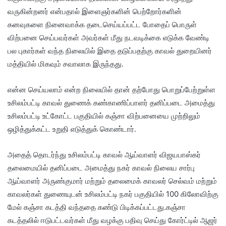
வருகின்றனர் என்பதால் இளைஞர்களின் பெற்றோர்களின்
கனவுகளை நினைவாக்க தடைசெய்யப்பட்ட போதைப் பொருள்
விற்பனை செய்பவர்கள் அவர்கள் மீது நடவடிக்கை எடுக்க வேண்டி
பல புகார்கள் வந்த நிலையில் இதை தடுப்பதற்கு காவல் துறையினர்
மத்தியில் மிகவும் சவாலாக இருந்தது.
என்ன செய்யலாம் என்ற நிலையில் தான் தற்போது பொறுப்பேற்றுள்ள
உசிலம்பட்டி காவல் துணைக் கண்காணிப்பாளர் தனிப்படை அமைத்து
உசிலம்பட்டி உட்கோட்ட பகுதியில் கஞ்சா விற்பனையை முற்றிலும்
ஒழித்துக்கட்ட உறுதி எடுத்துக் கொண்டார்.
அதைத் தொடர்ந்து உசிலம்பட்டி காவல் ஆய்வாளர் விஜயபாஸ்கர்
தலைமையில் தனிப்படை அமைத்து நகர் காவல் நிலைய சார்பு
ஆய்வாளர் அருண்குமார் மற்றும் தலைமைக் காவலர் செல்வம் மற்றும்
காவலர்கள் துணையுடன் உசிலம்பட்டி நகர் பகுதியில் 100 கிலோவிற்கு
மேல் கஞ்சா கடத்தி வந்ததை கண்டு பிடிக்கப்பட்டது.கஞ்சா
கடத்தலில் ஈடுபட்டவர்கள் மீது வழக்கு பதிவு செய்து கோர்ட்டில் ஆஜர்