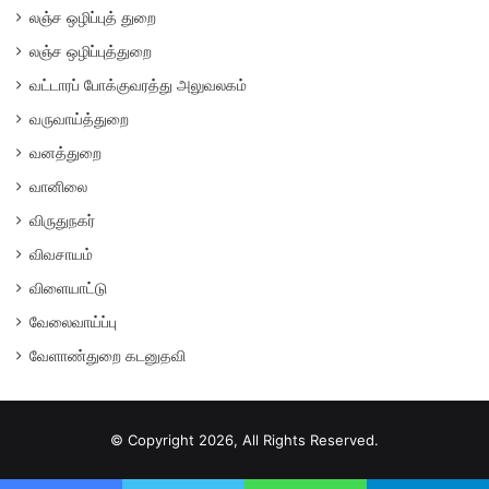
லஞ்ச ஒழிப்புத் துறை
லஞ்ச ஒழிப்புத்துறை
வட்டாரப் போக்குவரத்து அலுவலகம்
வருவாய்த்துறை
வனத்துறை
வானிலை
விருதுநகர்
விவசாயம்
விளையாட்டு
வேலைவாய்ப்பு
வேளாண்துறை கடனுதவி
© Copyright 2026, All Rights Reserved.