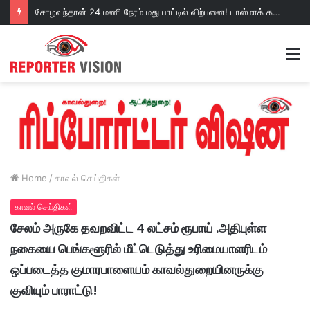
சோழவந்தான் 24 மணி நேரம் மது பாட்டில் விற்பனை! டாஸ்மாக் கடையை அகற்றக்கோரி பெண்கள் முற்றுகை போராட்டம்!https://youtu.be/y9p916tqOMs?si=p7N7Qbivb3WsTj2W
M
Home
/
காவல் செய்திகள்
காவல் செய்திகள்
சேலம் அருகே தவறவிட்ட 4 லட்சம் ரூபாய் .அதிபுள்ள
நகையை பெங்களூரில் மீட்டெடுத்து உரிமையாளரிடம்
ஒப்படைத்த குமாரபாளையம் காவல்துறையினருக்கு
குவியும் பாராட்டு!