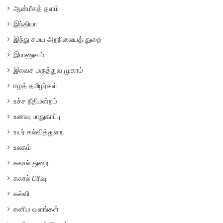
ஆன்மீகத் தளம்
இந்தியா
இந்து சமய அறநிலையத் துறை
இராணுவம்
இலவச மருத்துவ முகாம்
ஈழத் தமிழர்கள்
உச்ச நீதிமன்றம்
உணவு பாதுகாப்பு
உயர் கல்வித்துறை
உலகம்
கலால் துறை
கலால் பிரிவு
கல்வி
கனிம வளங்கள்