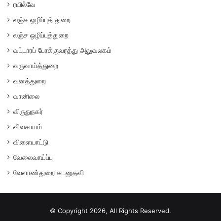
ரயில்வே
லஞ்ச ஒழிப்புத் துறை
லஞ்ச ஒழிப்புத்துறை
வட்டாரப் போக்குவரத்து அலுவலகம்
வருவாய்த்துறை
வனத்துறை
வானிலை
விருதுநகர்
விவசாயம்
விளையாட்டு
வேலைவாய்ப்பு
வேளாண்துறை கடனுதவி
© Copyright 2026, All Rights Reserved.