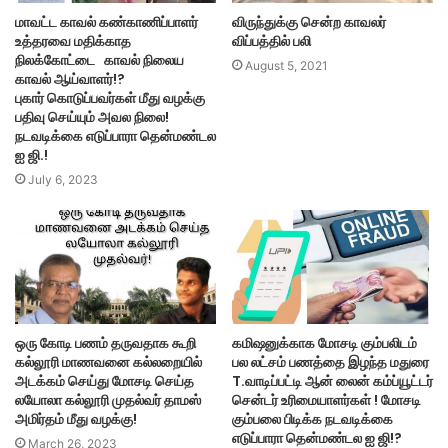
மாவட்ட காவல் கண்காணிப்பாளர்
விருந்துக்கு சென்ற காவலர்
உத்தரவை மதிக்காத
விப்பத்தில் பலி
நிலக்கோட்டை காவல் நிலைய
August 5, 2021
காவல் ஆய்வாளர்!?
புகார் கொடுப்பவர்கள் மீது வழக்கு
பதிவு செய்யும் அவல நிலை!
நடவடிக்கை எடுப்பாரா தென்மண்டல
ஐ ஜி.!
July 6, 2023
ஒரு கோடி பணம் தருவதாக கூறி
கமிஷனுக்காக மோசடி கும்பலிடம்
கல்லூரி மாணவனை கல்லறையில்
பல லட்சம் பணத்தை இழந்த மதுரை
அடக்கம் செய்து மோசடி செய்த
T.வாடிப்பட்டி ஆன் லைன் கம்ப்யூட்டர்
லயோலா கல்லூரி முதல்வர் தாமஸ்
சென்டர் உரிமையாளர்கள் ! மோசடி
அமிர்தம் மீது வழக்கு!
கும்பலை பிடிக்க நடவடிக்கை
எடுப்பாரா தென்மண்டல ஐ ஜி!?
March 26, 2023