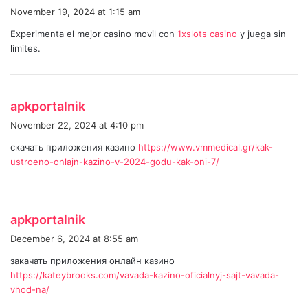
a
November 19, 2024 at 1:15 am
y
Experimenta el mejor casino movil con
1xslots casino
y juega sin
s
limites.
:
s
apkportalnik
a
November 22, 2024 at 4:10 pm
y
скачать приложения казино
https://www.vmmedical.gr/kak-
s
ustroeno-onlajn-kazino-v-2024-godu-kak-oni-7/
:
s
apkportalnik
a
December 6, 2024 at 8:55 am
y
закачать приложения онлайн казино
s
https://kateybrooks.com/vavada-kazino-oficialnyj-sajt-vavada-
:
vhod-na/