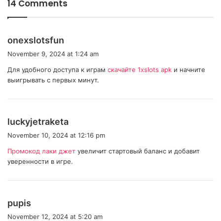
14 Comments
s
onexslotsfun
a
November 9, 2024 at 1:24 am
y
Для удобного доступа к играм
скачайте 1xslots apk
и начните
s
выигрывать с первых минут.
:
s
luckyjetraketa
a
November 10, 2024 at 12:16 pm
y
Промокод лаки джет
увеличит стартовый баланс и добавит
s
уверенности в игре.
:
s
pupis
a
November 12, 2024 at 5:20 am