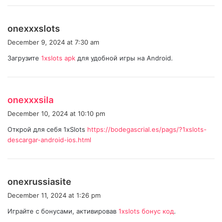
s
onexxxslots
a
December 9, 2024 at 7:30 am
y
Загрузите
1xslots apk
для удобной игры на Android.
s
:
s
onexxxsila
a
December 10, 2024 at 10:10 pm
y
Открой для себя 1xSlots
https://bodegascrial.es/pags/?1xslots-
s
descargar-android-ios.html
:
s
onexrussiasite
a
December 11, 2024 at 1:26 pm
y
Играйте с бонусами, активировав
1xslots бонус код
.
s