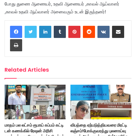
போது துணை ஆணையர், உதவி ஆணையர் ,காவல் ஆய்வாளர்
,காவல் உதவி ஆய்வாளர் அனைவரும் உடன் இருந்தனர்!
LinkedIn
Tumblr
Pinterest
Reddit
VKontakte
Share via Email
Print
Related Articles
மாதம் பல லட்சம் ரூபாய் கப்பம் கட்டி
விபத்தை ஏற்படுத்தியவரை மிரட்டி
டன் கணக்கில் ரேஷன் அரிசி
லஞ்சம்!போக்குவரத்து புலனாய்வு