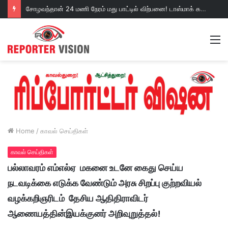
சோழவந்தான் 24 மணி நேரம் மது பாட்டில் விற்பனை! டாஸ்மாக் கடையை அகற்றக்கோரி பெண்கள் முற்றுகை போராட்டம்!https://youtu.be/y9p916tqOMs?si=p7N7Qbivb3WsTj2W
M
Home
/
காவல் செய்திகள்
காவல் செய்திகள்
பல்லாவரம் எம்எல்ஏ மகனை உடனே கைது செய்ய
நடவடிக்கை எடுக்க வேண்டும் அரசு சிறப்பு குற்றவியல்
வழக்கறிஞரிடம் தேசிய ஆதிதிராவிடர்
ஆணையத்தின்இயக்குனர் அறிவுறுத்தல்!