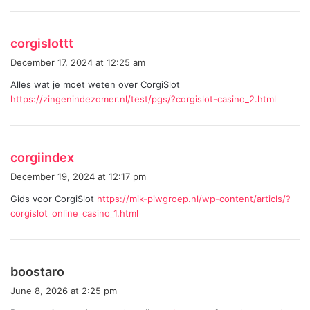
:
s
corgislottt
a
December 17, 2024 at 12:25 am
y
Alles wat je moet weten over CorgiSlot
s
https://zingenindezomer.nl/test/pgs/?corgislot-casino_2.html
:
s
corgiindex
a
December 19, 2024 at 12:17 pm
y
Gids voor CorgiSlot
https://mik-piwgroep.nl/wp-content/articls/?
s
corgislot_online_casino_1.html
:
s
boostaro
a
June 8, 2026 at 2:25 pm
y