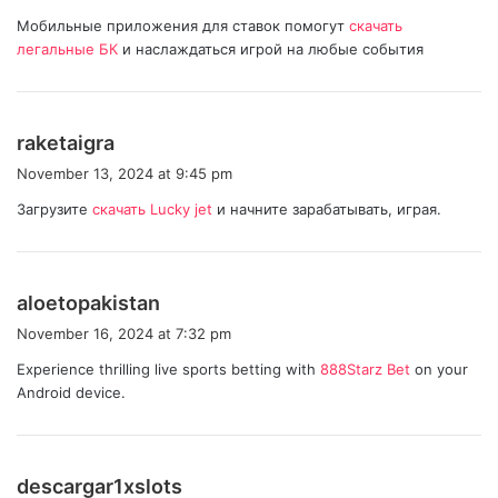
y
Мобильные приложения для ставок помогут
скачать
s
легальные БК
и наслаждаться игрой на любые события
:
s
raketaigra
a
November 13, 2024 at 9:45 pm
y
Загрузите
скачать Lucky jet
и начните зарабатывать, играя.
s
:
s
aloetopakistan
a
November 16, 2024 at 7:32 pm
y
Experience thrilling live sports betting with
888Starz Bet
on your
s
Android device.
:
s
descargar1xslots