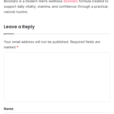
Boostaro is a modern men’s wellness
boostaro
formula created to
s
support daily vitality, stamina, and confidence through a practical,
:
natural routine.
Leave a Reply
Your email address will not be published.
Required fields are
marked
*
C
o
m
m
e
n
t
Name
*