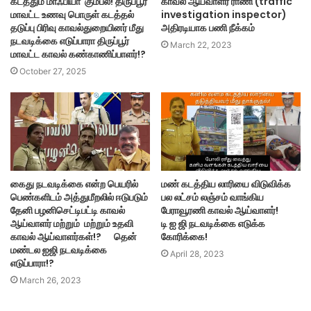
கடத்தும் மாஃபியா கும்பல்! திருப்பூர்
காவல் ஆய்வாளர் ராணி (traffic
மாவட்ட உணவு பொருள் கடத்தல்
investigation inspector)
தடுப்பு பிரிவு காவல்துறையினர் மீது
அதிரடியாக பணி நீக்கம்
நடவடிக்கை எடுப்பாரா திருப்பூர்
March 22, 2023
மாவட்ட காவல் கண்காணிப்பாளர்!?
October 27, 2025
கைது நடவடிக்கை என்ற பெயரில்
மண் கடத்திய லாரியை விடுவிக்க
பெண்களிடம் அத்துமீறலில் ஈடுபடும்
பல லட்சம் லஞ்சம் வாங்கிய
தேனி பழனிசெட்டிபட்டி காவல்
பேராவூரணி காவல் ஆய்வாளர்!
ஆய்வாளர் மற்றும் மற்றும் உதவி
டி ஐ ஜி நடவடிக்கை எடுக்க
காவல் ஆய்வாளர்கள்!? தென்
கோரிக்கை!
மண்டல ஐஜி நடவடிக்கை
April 28, 2023
எடுப்பாரா!?
March 26, 2023