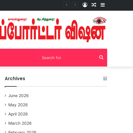
Log
Random
Sidebar
சோழவந்தான் 24 மணி நேரம் மது பாட்டில் விற்பனை! டாஸ்மாக் கடையை அகற்றக்கோரி பெண்கள் முற்றுகை போராட்டம்!https://youtu.be/y9p916tqOMs?si=p7N7Qbivb3WsTj2W
In
Article
Search
for
Archives
June 2026
May 2026
April 2026
March 2026
February 2026